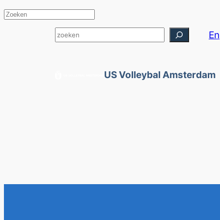
Zoeken
En
US Volleybal Amsterdam