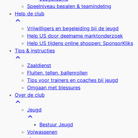
Speelniveau bepalen & teamindeling
Help de club
Vrijwilligers en begeleiding bij de jeugd
Help US door deelname marktonderzoek
Help US tijdens online shoppen: SponsorKliks
Tips & instructies
Zaaldienst
Fluiten, tellen, ballenrollen
Tips voor trainers en coaches bij jeugd
Omgaan met blessures
Over de club
Jeugd
Bestuur Jeugd
Volwassenen