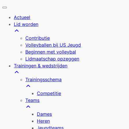
Actueel
Lid worden
Contributie
Volleyballen bij US Jeugd
Beginnen met volleybal
Lidmaatschap opzeggen
Trainingen & wedstrijden
Trainingsschema
Competitie
Teams
Dames
Heren
Jeugdteams