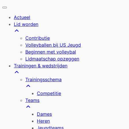
Actueel
Lid worden
Contributie
Volleyballen bij US Jeugd
Beginnen met volleybal
Lidmaatschap opzeggen
Trainingen & wedstrijden
Trainingsschema
Competitie
Teams
Dames
Heren
Jeugdteams