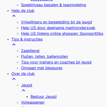
Speelniveau bepalen & teamindeling
Help de club
Vrijwilligers en begeleiding bij de jeugd
Help US door deelname marktonderzoek
Help US tijdens online shoppen: SponsorKliks
Tips & instructies
Zaaldienst
Fluiten, tellen, ballenrollen
Tips voor trainers en coaches bij jeugd
Omgaan met blessures
Over de club
Jeugd
Bestuur Jeugd
Volwassenen