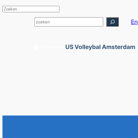
Zoeken
En
US Volleybal Amsterdam